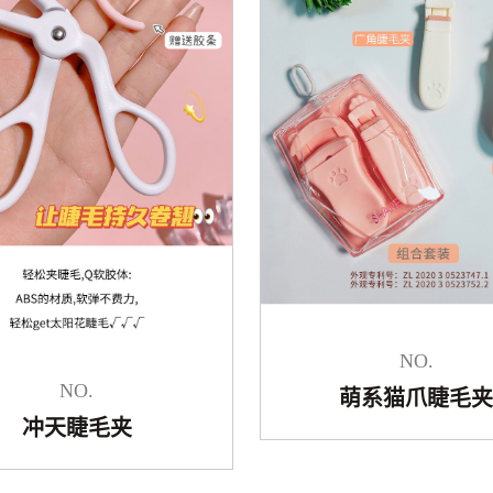
NO.
NO.
萌系猫爪睫毛
冲天睫毛夹