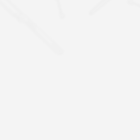
04
05
、半自动化生产线
通过ISO9001;认证国际质量
体系