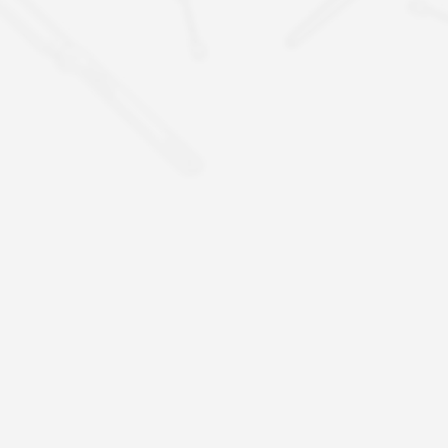
04
05
、半自动化生产线
通过ISO9001;认证国际质量
体系