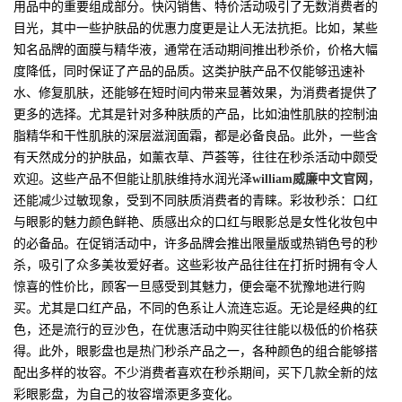
用品中的重要组成部分。快闪销售、特价活动吸引了无数消费者的
目光，其中一些护肤品的优惠力度更是让人无法抗拒。比如，某些
知名品牌的面膜与精华液，通常在活动期间推出秒杀价，价格大幅
度降低，同时保证了产品的品质。这类护肤产品不仅能够迅速补
水、修复肌肤，还能够在短时间内带来显著效果，为消费者提供了
更多的选择。尤其是针对多种肤质的产品，比如油性肌肤的控制油
脂精华和干性肌肤的深层滋润面霜，都是必备良品。此外，一些含
有天然成分的护肤品，如薰衣草、芦荟等，往往在秒杀活动中颇受
欢迎。这些产品不但能让肌肤维持水润光泽
william威廉中文官网
，
还能减少过敏现象，受到不同肤质消费者的青睐。彩妆秒杀：口红
与眼影的魅力颜色鲜艳、质感出众的口红与眼影总是女性化妆包中
的必备品。在促销活动中，许多品牌会推出限量版或热销色号的秒
杀，吸引了众多美妆爱好者。这些彩妆产品往往在打折时拥有令人
惊喜的性价比，顾客一旦感受到其魅力，便会毫不犹豫地进行购
买。尤其是口红产品，不同的色系让人流连忘返。无论是经典的红
色，还是流行的豆沙色，在优惠活动中购买往往能以极低的价格获
得。此外，眼影盘也是热门秒杀产品之一，各种颜色的组合能够搭
配出多样的妆容。不少消费者喜欢在秒杀期间，买下几款全新的炫
彩眼影盘，为自己的妆容增添更多变化。