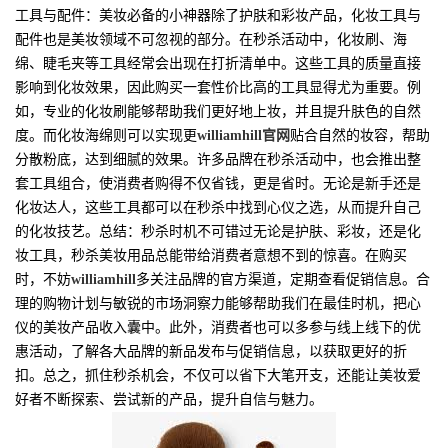
工具与配件：美妆必备的小神器除了护肤和彩妆产品，化妆工具与
配件也是美妆领域不可忽视的部分。在秒杀活动中，化妆刷、海
绵、睫毛夹等工具经常会出现在打折清单中。这些工具的质量直接
影响到化妆效果，因此购买一套性价比高的工具显得尤为重要。例
如，专业的化妆刷能够帮助我们更好地上妆，并且提升肤色的自然
度。而化妆海绵则可以实现更
williamhill官网
贴合自然的妆容，帮助
分散粉底，达到细腻的效果。许多品牌在秒杀活动中，也会推出整
套工具组合，使消费者购得不仅省钱，更是省时。无论是新手还是
化妆达人，这些工具都可以在秒杀中找到心仪之选，从而提升自己
的化妆技艺。总结：秒杀时机不可错过无论是护肤、彩妆，还是化
妆工具，秒杀美妆用品总能带给消费者意想不到的惊喜。在购买
时，不妨
williamhill
多关注品牌的官方渠道，定期查看促销信息。合
理的购物计划与敏锐的市场洞察力能够帮助我们在最佳时机，把心
仪的美妆产品收入囊中。此外，消费者也可以多参与线上线下的优
惠活动，了解各大品牌的新品发布与促销信息，以获取更好的折
扣。总之，抓住秒杀机会，不仅可以省下大笔开支，还能让美妆爱
好者不断探索、尝试新的产品，提升自信与魅力。