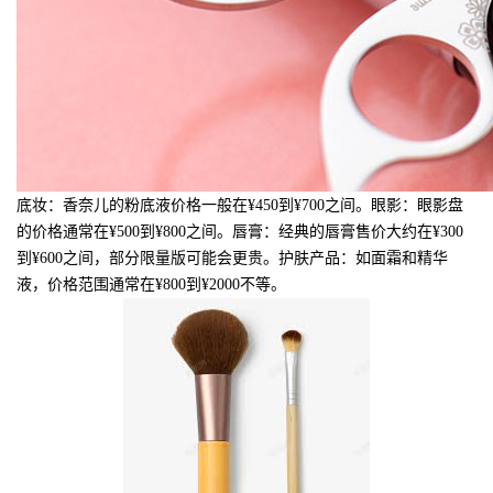
底妆：香奈儿的粉底液价格一般在¥450到¥700之间。眼影：眼影盘
的价格通常在¥500到¥800之间。唇膏：经典的唇膏售价大约在¥300
到¥600之间，部分限量版可能会更贵。护肤产品：如面霜和精华
液，价格范围通常在¥800到¥2000不等。