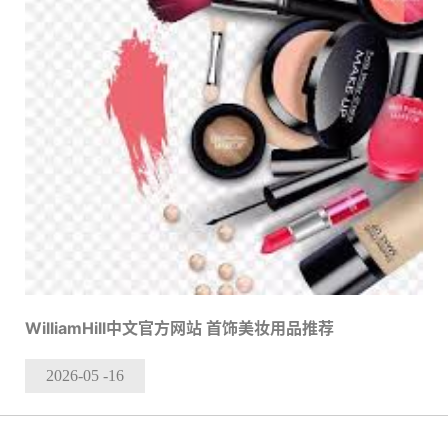
WilliamHill中文官方网站 首饰美妆用品推荐
2026-05
-16