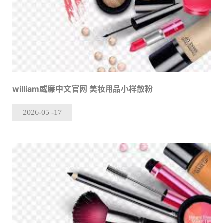
william威廉中文官网 美妆用品小样散粉
2026-05
-17