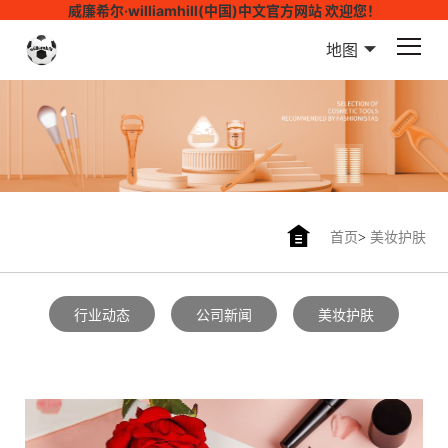
威廉希尔·williamhill(中国)中文官方网站 欢迎您！
地图
首页
>
美妆护肤
行业动态
公司新闻
美妆护肤