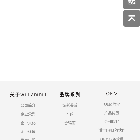
WilliamHill中文官方网站 人民广场附近美妆用品
2026-05
-14
首页
上一页
2
3
4
5
6
7
8
9
10
11
12
下一页
OEM
关于williamhill
品牌系列
末页
OEM简介
公司简介
炫彩芬龄
产品优势
企业荣誉
可绮
合作伙伴
企业文化
雪玛丽
适合OEM的伙伴
企业环境
OEM业务流程