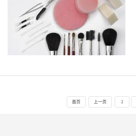
首页
上一页
2