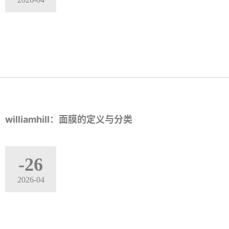
williamhill：面膜的定义与分类
-26
2026-04