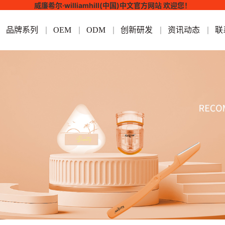
威廉希尔·williamhill(中国)中文官方网站 欢迎您！
品牌系列
OEM
ODM
创新研发
资讯动态
联