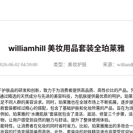
williamhill 美妆用品套装全珀莱雅
-06-02 04:59:00
类型：美妆护肤
来源：willi
专注于护肤品的研发和创新，致力于为消费者提供高品质、高性价比的产品
，通过精选的天然成分与先进的美容科技，为肌肤提供最优质的呵护。珀
满足不同人群的美容诉求。同时，珀莱雅也在全球市场上不断拓展，逐步
一款套装都经过精心的搭配，包含了基础护肤和化妆所需的产品，旨在为
例如，珀莱雅的“水嫩肌肤”套装就包含了清洁、滋润、修复三个步骤，
取物，让用户感受到自然的魅力与舒适，提升了整体使用体验。
能特性，让消费者在化妆的同时省时省力。比如，珀莱雅推出的多效合一
常妆容的打造变得简单而高效。此外，套装中的护肤精华液也非常受欢迎
W