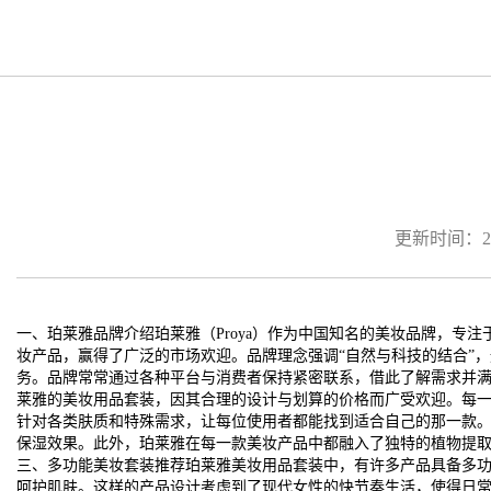
更新时间：2026
一、珀莱雅品牌介绍珀莱雅（Proya）作为中国知名的美妆品牌，
妆产品，赢得了广泛的市场欢迎。品牌理念强调“自然与科技的结合”
务。品牌常常通过各种平台与消费者保持紧密联系，借此了解需求并
莱雅的美妆用品套装，因其合理的设计与划算的价格而广受欢迎。每
针对各类肤质和特殊需求，让每位使用者都能找到适合自己的那一款。
保湿效果。此外，珀莱雅在每一款美妆产品中都融入了独特的植物提
三、多功能美妆套装推荐珀莱雅美妆用品套装中，有许多产品具备多功
呵护肌肤。这样的产品设计考虑到了现代女性的快节奏生活，使得日