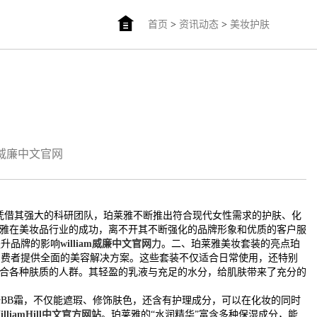
首页
>
资讯动态
>
美妆护肤
am威廉中文官网
。凭借其强大的科研团队，珀莱雅不断推出符合现代女性需求的护肤、化
莱雅在美妆品行业的成功，离不开其不断强化的品牌形象和优质的客户服
提升品牌的影响
william威廉中文官网
力。二、珀莱雅美妆套装的亮点珀
消费者提供全面的美容解决方案。这些套装不仅适合日常使用，还特别
适合各种肤质的人群。其轻盈的乳液与充足的水分，给肌肤带来了充分的
BB霜，不仅能遮瑕、修饰肤色，还含有护理成分，可以在化妆的同时
illiamHill中文官方网站
。珀莱雅的“水润精华”富含多种保湿成分，能